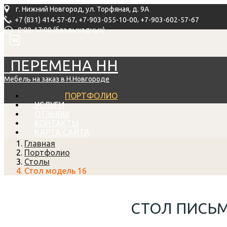
г. Нижний Новгород, ул. Торфяная, д. 9А
,
,
+7 (831) 414-57-67
+7-903-055-10-00
+7-903-602-57-67
8:00-17:00 (без выходных)
ПЕРЕМЕНА НН
Мебель на заказ в Н.Новгороде
ПОРТФОЛИО
УСЛУГИ
ОТЗЫВЫ
КОНТАКТЫ
КАРТА САЙТА
Главная
Портфолио
Столы
Стол модель 16
СТОЛ ПИСЬ