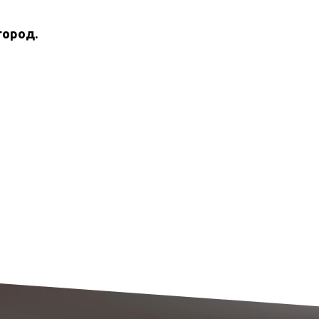
город.