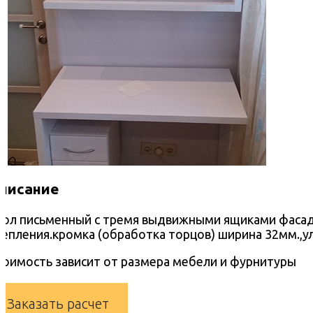
писание
тол письменный с тремя выдвижными ящиками фасады
репления.кромка (обработка торцов) ширина 32мм.,у
тоимость зависит от размера мебели и фурнитуры
Заказать расчет