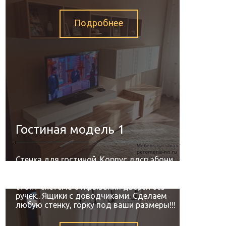
Подробнее
Гостиная модель 1
Стенка для гостиной. Корпус лдсп эбони
светлый. Фасады и подиум из мдф в
плёнке пвх белого цвета. У белых ящиков
стоит система открывания дверей без
ручек.. Ящики с доводчиками. Сделаем
любую стенку, горку под ваши размеры!!!