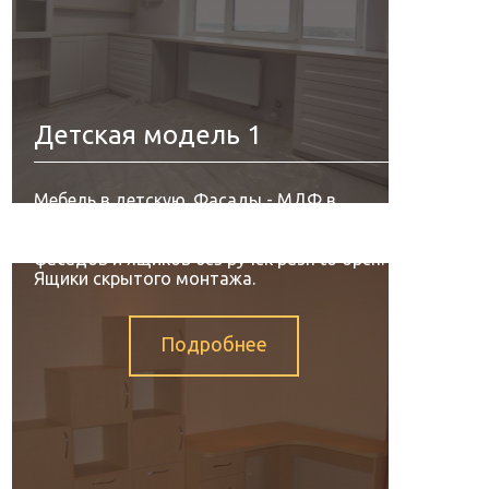
Детская модель 1
Мебель в детскую. Фасады - МДФ в
плëнке ПВХ ( ясень перламутровый ).
Корпус лдсп ( дуб эльза ). Открытие
фасадов и ящиков без ручек push to open.
Ящики скрытого монтажа.
Подробнее