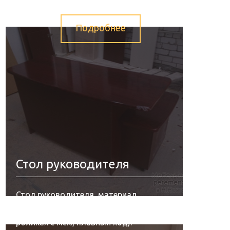
Подробнее
Стол руководителя
Стол руководителя, материал
столешницы МДФ в плёнке ПВХ цвет
"мохогон" (глянец). Тумба приставная (на
роликах с мех., плавный ход).