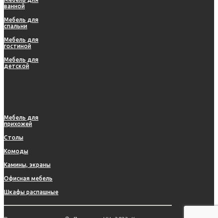
ванной
Мебель для
спальни
Мебель для
гостиной
Мебель для
детской
Мебель для
прихожей
Столы
Комоды
Камины, экраны
Офисная мебель
Шкафы распашные