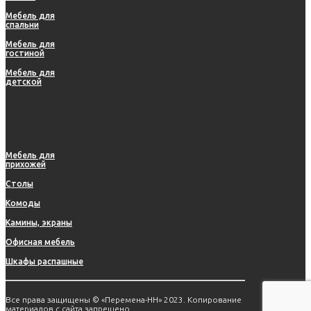
Мебель для
спальни
Мебель для
гостиной
Мебель для
детской
Мебель для
прихожей
Столы
Комоды
Камины, экраны
Офисная мебель
Шкафы распашные
Все права защищены © «Перемена-НН» 2023. Копирование
материалов с сайта запрещено.