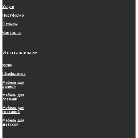
Услуги
Портфолио
Отзывы
Контакты
Изготавливаем
Кухни
Шкафы-купе
Мебель для
ванной
Мебель для
спальни
Мебель для
гостиной
Мебель для
детской