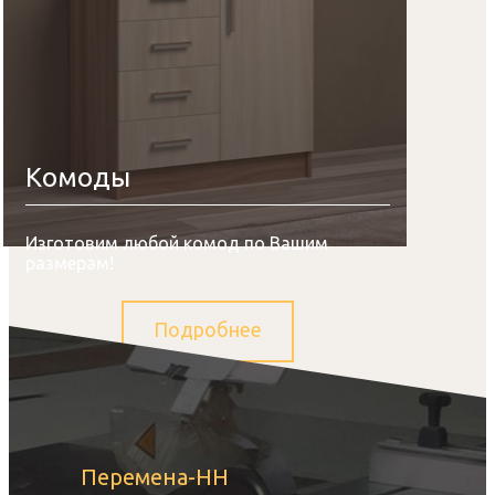
Комоды
Изготовим любой комод по Вашим
размерам!
Подробнее
Перемена-НН