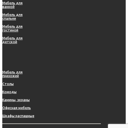
Мебель для
ванной
Мебель для
спальни
Мебель для
гостиной
Мебель для
детской
Мебель для
прихожей
Столы
Комоды
Камины, экраны
Офисная мебель
Шкафы распашные