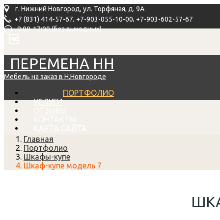
г. Нижний Новгород, ул. Торфяная, д. 9А
,
,
+7 (831) 414-57-67
+7-903-055-10-00
+7-903-602-57-67
8:00-17:00 (без выходных)
ПЕРЕМЕНА НН
Мебель на заказ в Н.Новгороде
ПОРТФОЛИО
УСЛУГИ
ОТЗЫВЫ
КОНТАКТЫ
КАРТА САЙТА
Главная
Портфолио
Шкафы-купе
Шкаф-купе модель 7
ШКА