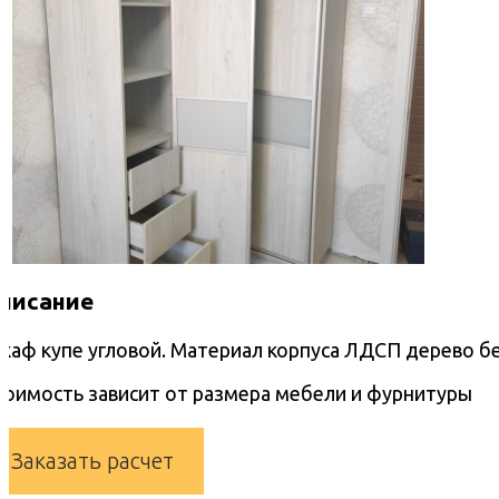
писание
каф купе угловой. Материал корпуса ЛДСП дерево б
тоимость зависит от размера мебели и фурнитуры
Заказать расчет