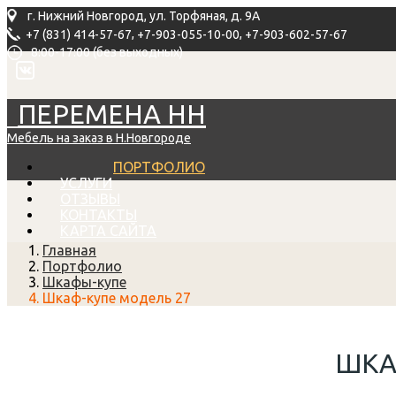
г. Нижний Новгород, ул. Торфяная, д. 9А
,
,
+7 (831) 414-57-67
+7-903-055-10-00
+7-903-602-57-67
8:00-17:00 (без выходных)
ПЕРЕМЕНА НН
Мебель на заказ в Н.Новгороде
ПОРТФОЛИО
УСЛУГИ
ОТЗЫВЫ
КОНТАКТЫ
КАРТА САЙТА
Главная
Портфолио
Шкафы-купе
Шкаф-купе модель 27
ШКА