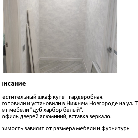
писание
местительный шкаф купе - гардеробная.
зготовили и установили в Нижнем Новгороде на ул. 
вет мебели "дуб харбор белый".
рофиль дверей алюминий, вставка зеркало.
тоимость зависит от размера мебели и фурнитуры