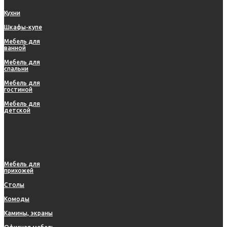
Кухни
Шкафы-купе
Мебель для
ванной
Мебель для
спальни
Мебель для
гостиной
Мебель для
детской
Мебель для
прихожей
Столы
Комоды
Камины, экраны