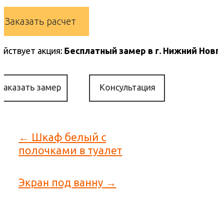
Заказать расчет
ействует акция:
Бесплатный замер в г. Нижний Нов
Заказать замер
Консультация
← Шкаф белый с
полочками в туалет
Экран под ванну →