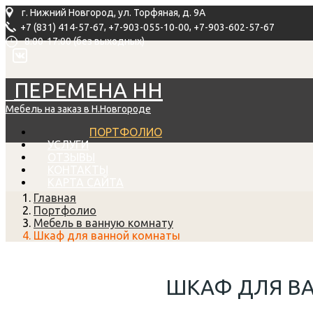
г. Нижний Новгород, ул. Торфяная, д. 9А
,
,
+7 (831) 414-57-67
+7-903-055-10-00
+7-903-602-57-67
8:00-17:00 (без выходных)
ПЕРЕМЕНА НН
Мебель на заказ в Н.Новгороде
ПОРТФОЛИО
УСЛУГИ
ОТЗЫВЫ
КОНТАКТЫ
КАРТА САЙТА
Главная
Портфолио
Мебель в ванную комнату
Шкаф для ванной комнаты
ШКАФ ДЛЯ В