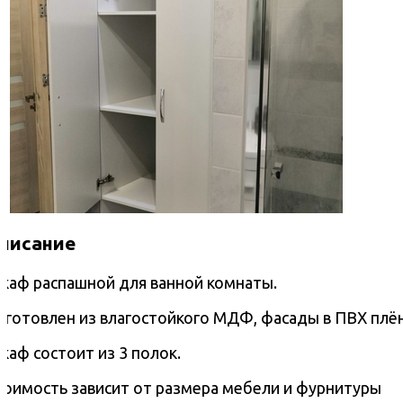
писание
каф распашной для ванной комнаты.
зготовлен из влагостойкого МДФ, фасады в ПВХ плё
каф состоит из 3 полок.
тоимость зависит от размера мебели и фурнитуры