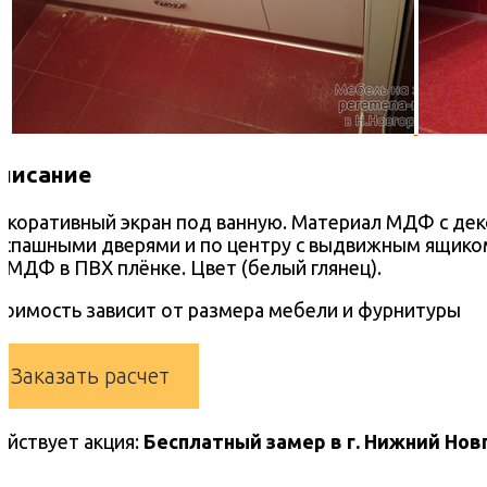
писание
екоративный экран под ванную. Материал МДФ с дек
аспашными дверями и по центру с выдвижным ящико
з МДФ в ПВХ плёнке. Цвет (белый глянец).
тоимость зависит от размера мебели и фурнитуры
Заказать расчет
ействует акция:
Бесплатный замер в г. Нижний Нов