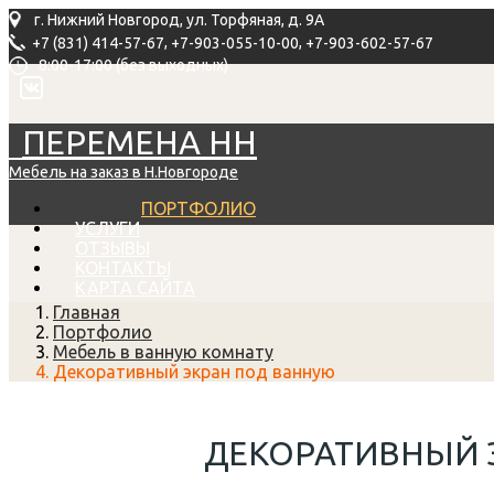
г. Нижний Новгород, ул. Торфяная, д. 9А
,
,
+7 (831) 414-57-67
+7-903-055-10-00
+7-903-602-57-67
8:00-17:00 (без выходных)
ПЕРЕМЕНА НН
Мебель на заказ в Н.Новгороде
ПОРТФОЛИО
УСЛУГИ
ОТЗЫВЫ
КОНТАКТЫ
КАРТА САЙТА
Главная
Портфолио
Мебель в ванную комнату
Декоративный экран под ванную
ДЕКОРАТИВНЫЙ 