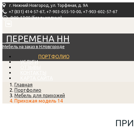
г. Нижний Новгород, ул. Торфяная, д. 9А
,
,
+7 (831) 414-57-67
+7-903-055-10-00
+7-903-602-57-67
8:00-17:00 (без выходных)
ПЕРЕМЕНА НН
Мебель на заказ в Н.Новгороде
ПОРТФОЛИО
УСЛУГИ
ОТЗЫВЫ
КОНТАКТЫ
КАРТА САЙТА
Главная
Портфолио
Мебель для прихожей
Прихожая модель 14
ПРИ