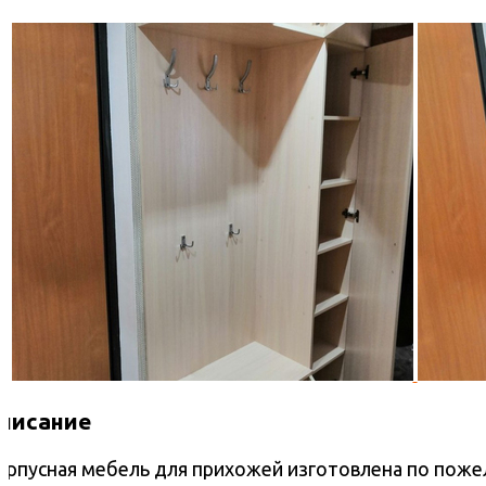
писание
орпусная мебель для прихожей изготовлена по пожел