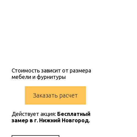
белый, фасады и
столешница из мдф в
плёнке пвх белого цвета. У
всех ящиков стоит система
открывания дверей без
ручек. Стёкла
тонированные.
Стоимость зависит от размера
мебели и фурнитуры
Заказать расчет
Действует акция:
Бесплатный
замер в г. Нижний Новгород.