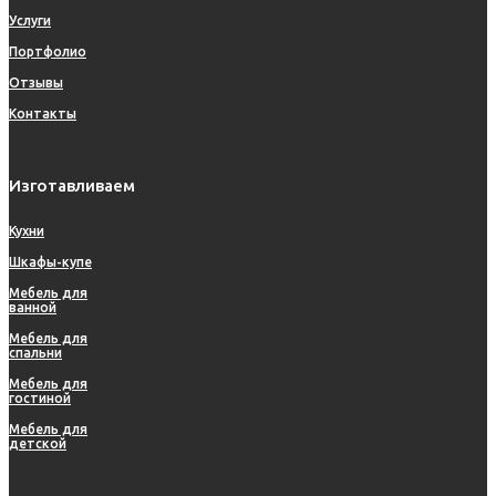
Услуги
Портфолио
Отзывы
Контакты
Изготавливаем
Кухни
Шкафы-купе
Мебель для
ванной
Мебель для
спальни
Мебель для
гостиной
Мебель для
детской