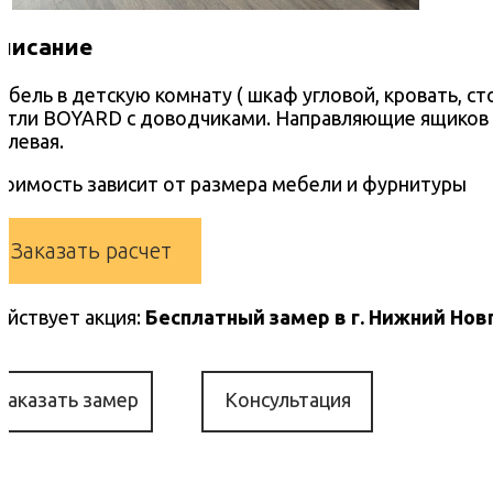
писание
ебель в детскую комнату ( шкаф угловой, кровать, сто
етли BOYARD с доводчиками. Направляющие ящиков ша
олевая.
тоимость зависит от размера мебели и фурнитуры
Заказать расчет
ействует акция:
Бесплатный замер в г. Нижний Нов
Заказать замер
Консультация