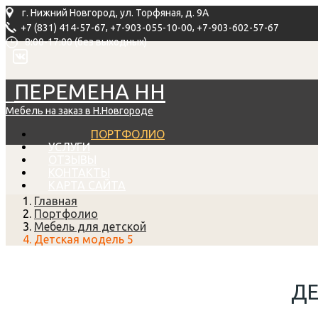
г. Нижний Новгород, ул. Торфяная, д. 9А
,
,
+7 (831) 414-57-67
+7-903-055-10-00
+7-903-602-57-67
8:00-17:00 (без выходных)
ПЕРЕМЕНА НН
Мебель на заказ в Н.Новгороде
ПОРТФОЛИО
УСЛУГИ
ОТЗЫВЫ
КОНТАКТЫ
КАРТА САЙТА
Главная
Портфолио
Мебель для детской
Детская модель 5
ДЕ