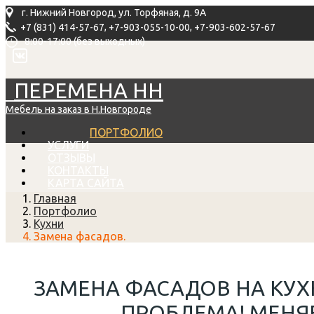
г. Нижний Новгород, ул. Торфяная, д. 9А
,
,
+7 (831) 414-57-67
+7-903-055-10-00
+7-903-602-57-67
8:00-17:00 (без выходных)
ПЕРЕМЕНА НН
Мебель на заказ в Н.Новгороде
ПОРТФОЛИО
УСЛУГИ
ОТЗЫВЫ
КОНТАКТЫ
КАРТА САЙТА
Главная
Портфолио
Кухни
Замена фасадов.
ЗАМЕНА ФАСАДОВ НА КУХ
ПРОБЛЕМА! МЕНЯЕ