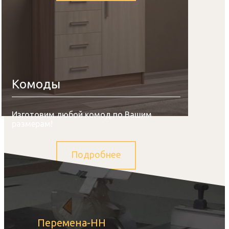
Комоды
Изготовим любой комод по Вашим
размерам!
Подробнее
Перемена-НН